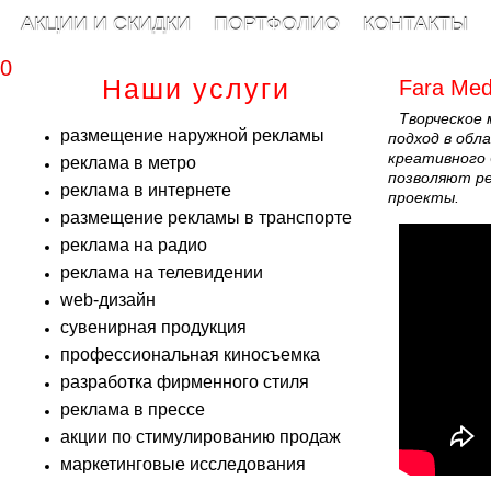
АКЦИИ И СКИДКИ
ПОРТФОЛИО
КОНТАКТЫ
00
Наши услуги
Fara Med
Творческое
размещение наружной рекламы
подход в обл
креативного 
реклама в метро
позволяют ре
реклама в интернете
проекты.
размещение рекламы в транспорте
реклама на радио
реклама на телевидении
web-дизайн
сувенирная продукция
профессиональная киносъемка
разработка фирменного стиля
реклама в прессе
акции по стимулированию продаж
маркетинговые исследования