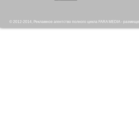
© 2012-2014,
Рекламное агентство
полного цикла FARA MEDIA - размещ