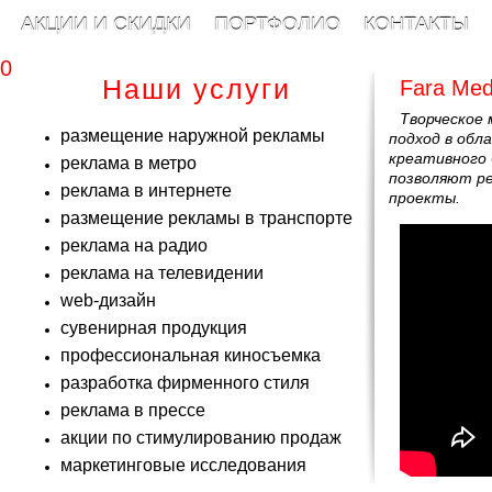
АКЦИИ И СКИДКИ
ПОРТФОЛИО
КОНТАКТЫ
00
Наши услуги
Fara Med
Творческое
размещение наружной рекламы
подход в обл
креативного 
реклама в метро
позволяют ре
реклама в интернете
проекты.
размещение рекламы в транспорте
реклама на радио
реклама на телевидении
web-дизайн
сувенирная продукция
профессиональная киносъемка
разработка фирменного стиля
реклама в прессе
акции по стимулированию продаж
маркетинговые исследования