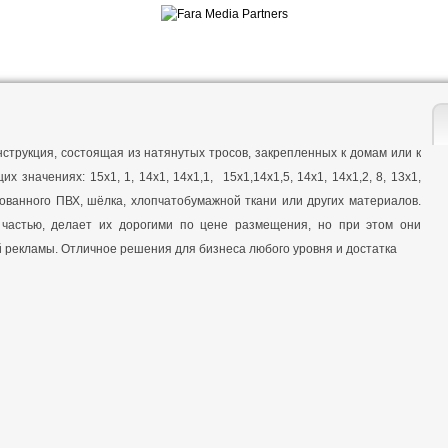
струкция, состоящая из натянутых тросов, закрепленных к домам или к
значениях: 15х1, 1, 14х1, 14х1,1, 15х1,14х1,5, 14х1, 14х1,2, 8, 13х1,
ванного ПВХ, шёлка, хлопчатобумажной ткани или других материалов.
частью, делает их дорогими по цене размещения, но при этом они
рекламы. Отличное решения для бизнеса любого уровня и достатка